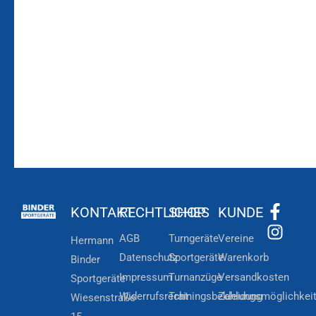
Bleiben Sie auf dem
Die Vereinsbekleidung
Laufenden!
Zum
Zur
Kundenkonto
Newsletteranmeldung
KONTAKT
RECHTLICHES
SHOP
KUNDE
AGB
Turngeräte
Vereine
Hermann
Datenschutz
Sportgeräte
Warenkorb
Binder
Impressum
Turnanzüge
Versandkosten
Sportgeräte
Widerrufsrecht
Trainingsbekleidung
Zahlungsmöglichkei
Wiesenstraße