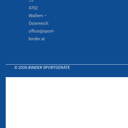
15
4702
Wallern –
Österreich
office@sport-
binder.at
© 2026 BINDER SPORTGERÄTE