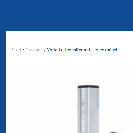
Zum
Inhalt
springen
Start
/
Grevinga
/ Vario-Lattenhalter mit Umlenkbügel