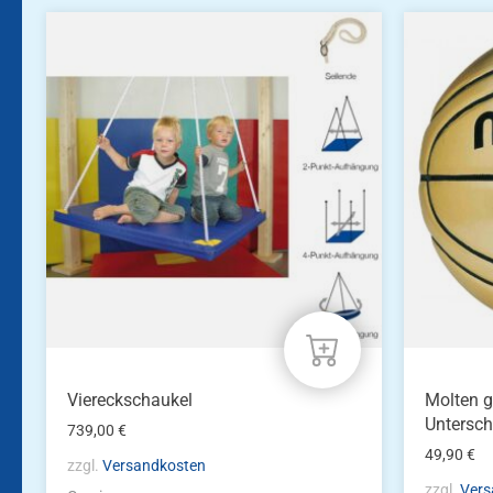
Viereckschaukel
Molten g
Untersch
739,00
€
49,90
€
zzgl.
Versandkosten
zzgl.
Vers