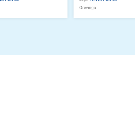
Grevinga
Die Vereinsbekle
g
Zum Kunde