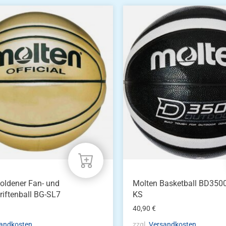
oldener Fan- und
Molten Basketball BD3500
riftenball BG-SL7
KS
40,90
€
andkosten
zzgl.
Versandkosten