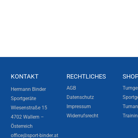
KONTAKT
RECHTLICHES
SHO
AGB
Turnge
Hermann Binder
Datenschutz
Sportg
Sportgeräte
Impressum
Turna
Wiesenstraße 15
Widerrufsrecht
Traini
4702 Wallern –
Österreich
office@sport-binder.at