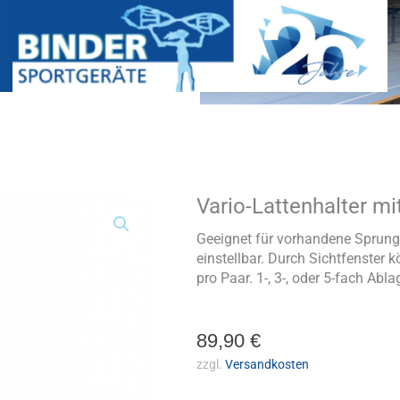
Vario-Lattenhalter m
Vario-
Lattenhalter
mit
Geeignet für vorhandene Sprung
Umlenkbügel
einstellbar. Durch Sichtfenster
Menge
pro Paar. 1-, 3-, oder 5-fach Abla
89,90
€
zzgl.
Versandkosten