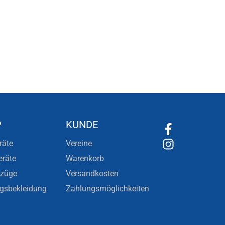
P
KUNDE
räte
Vereine
eräte
Warenkorb
nzüge
Versandkosten
ngsbekleidung
Zahlungsmöglichkeiten