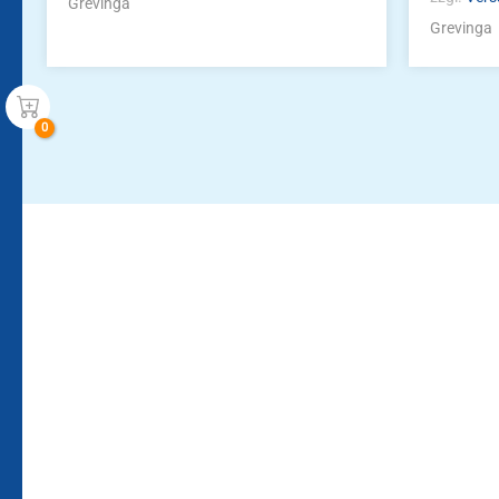
Grevinga
Grevinga
Bleiben Sie auf dem Laufenden!
Zur Newsletteranmeldun