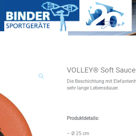
VOLLEY® Soft Saucer
VOLLEY®
Soft
Saucer
Die Beschichtung mit Elefantenh
mit
sehr lange Lebensdauer.
Elefantenhaut
Menge
Produktdetails:
– Ø 25 cm