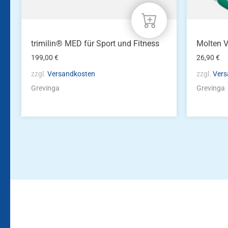
trimilin® MED für Sport und Fitness
Molten V
199,00
€
26,90
€
zzgl.
Versandkosten
zzgl.
Vers
Grevinga
Grevinga
Bleiben Sie auf dem Laufenden!
Zur Newsletteranmeldun