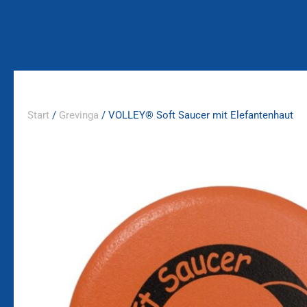
Zum
Inhalt
springen
Start
/
Grevinga
/ VOLLEY® Soft Saucer mit Elefantenhaut