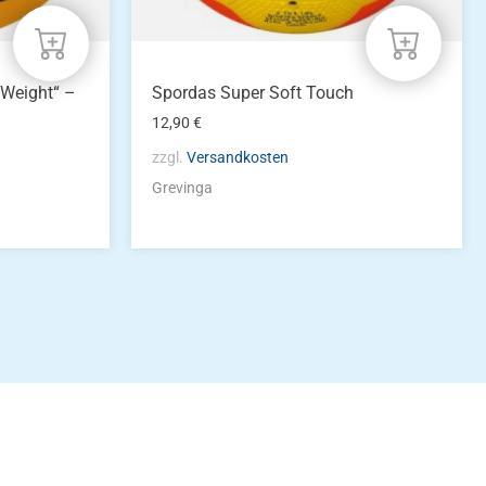
 Weight“ –
Spordas Super Soft Touch
12,90
€
zzgl.
Versandkosten
Grevinga
idung
nkonto