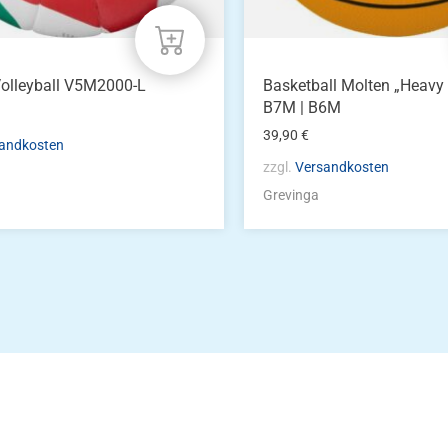
gewählt
werden
olleyball V5M2000-L
Basketball Molten „Heavy
B7M | B6M
39,90
€
andkosten
zzgl.
Versandkosten
Grevinga
Die Vereinsbekle
g
Zum Kunde