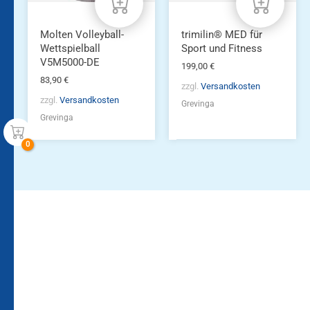
Molten Volleyball-
trimilin® MED für
Wettspielball
Sport und Fitness
V5M5000-DE
199,00
€
83,90
€
zzgl.
Versandkosten
zzgl.
Versandkosten
Grevinga
Grevinga
Bleiben Sie auf dem
Die Vereinsbekleidung
Laufenden!
Zum
Zur
Kundenkonto
Newsletteranmeldung