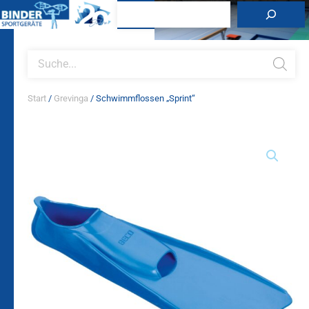
Zum
Suchen
Inhalt
springen
Products
search
Start
/
Grevinga
/ Schwimmflossen „Sprint“
Schwimmflossen
"Sprint"
Menge